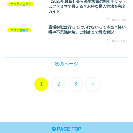
【2026年最新】美ら海水族館の割引チケット
アクティビティ
はファミマで買える？お得な購入方法を完全
ガイド
2025.07.08
斎場御嶽は行ってはいけないって本当？怖い
エリア別観光
噂や不思議体験、ご利益まで徹底解説！
2025.07.08
次のページ
次
1
2
3
へ
PAGE TOP