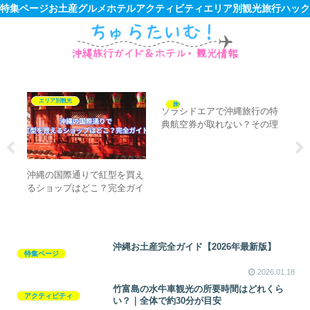
特集ページ
お土産
グルメ
ホテル
アクティビティ
エリア別観光
旅行ハック
エリア別観光
旅行ハック
しめ
ソラシドエアで沖縄旅行の特
沖
イド
典航空券が取れない？その理
買
由と対策を徹底解説
の
説
沖縄の国際通りで紅型を買え
るショップはどこ？完全ガイ
ド【沖縄旅行】
沖縄お土産完全ガイド【2026年最新版】
特集ページ
2026.01.18
竹富島の水牛車観光の所要時間はどれくら
アクティビティ
い？｜全体で約30分が目安