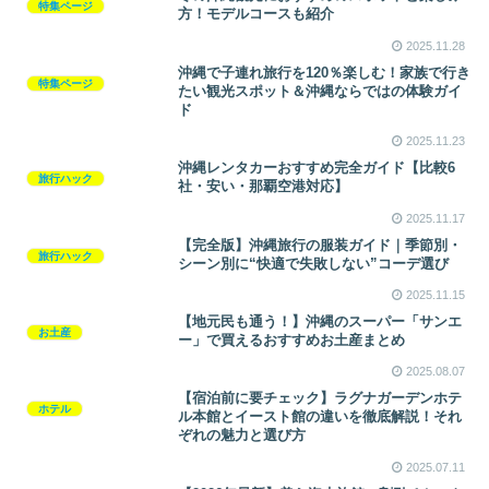
特集ページ
方！モデルコースも紹介
2025.11.28
沖縄で子連れ旅行を120％楽しむ！家族で行き
特集ページ
たい観光スポット＆沖縄ならではの体験ガイ
ド
2025.11.23
沖縄レンタカーおすすめ完全ガイド【比較6
旅行ハック
社・安い・那覇空港対応】
2025.11.17
【完全版】沖縄旅行の服装ガイド｜季節別・
旅行ハック
シーン別に“快適で失敗しない”コーデ選び
2025.11.15
【地元民も通う！】沖縄のスーパー「サンエ
お土産
ー」で買えるおすすめお土産まとめ
2025.08.07
【宿泊前に要チェック】ラグナガーデンホテ
ホテル
ル本館とイースト館の違いを徹底解説！それ
ぞれの魅力と選び方
2025.07.11