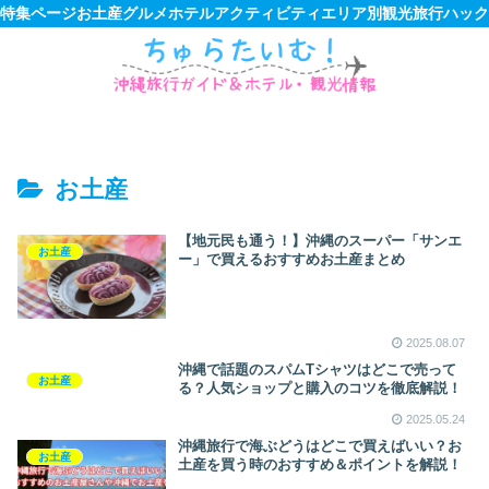
特集ページ
お土産
グルメ
ホテル
アクティビティ
エリア別観光
旅行ハック
お土産
【地元民も通う！】沖縄のスーパー「サンエ
お土産
ー」で買えるおすすめお土産まとめ
2025.08.07
沖縄で話題のスパムTシャツはどこで売って
お土産
る？人気ショップと購入のコツを徹底解説！
2025.05.24
沖縄旅行で海ぶどうはどこで買えばいい？お
お土産
土産を買う時のおすすめ＆ポイントを解説！