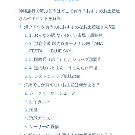
沖縄旅行で海ぶどうはどこで買う？おすすめお土産屋
さんやポイントを解説！
海ブドウを買うのにおすすめなお土産屋さん5選
1. おんなの駅 なかゆくい市場（恩納村）
2. 那覇空港 国内線ターミナル内「ANA
FESTA」「BLUE SKY」
3. 国際通りの「わしたショップ那覇店」
4. 道の駅いとまん「うまんちゅ市場」
5. レストショップ琉球の館
沖縄でしか買えないお土産は何がある？
シークヮーサージュース
紅芋タルト
泡盛
琉球ガラス
シーサーの置物