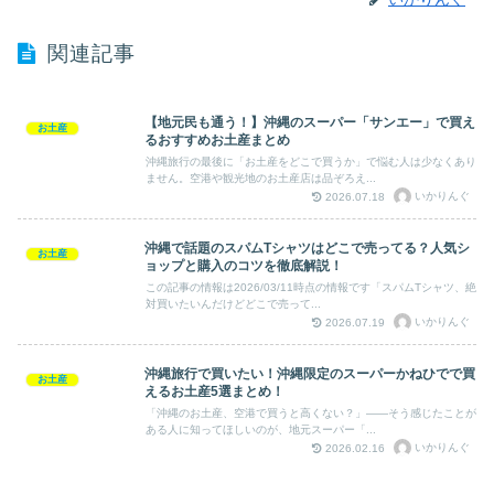
関連記事
【地元民も通う！】沖縄のスーパー「サンエー」で買え
お土産
るおすすめお土産まとめ
沖縄旅行の最後に「お土産をどこで買うか」で悩む人は少なくあり
ません。空港や観光地のお土産店は品ぞろえ...
いかりんぐ
2026.07.18
沖縄で話題のスパムTシャツはどこで売ってる？人気シ
お土産
ョップと購入のコツを徹底解説！
この記事の情報は2026/03/11時点の情報です「スパムTシャツ、絶
対買いたいんだけどどこで売って...
いかりんぐ
2026.07.19
沖縄旅行で買いたい！沖縄限定のスーパーかねひでで買
お土産
えるお土産5選まとめ！
「沖縄のお土産、空港で買うと高くない？」――そう感じたことが
ある人に知ってほしいのが、地元スーパー「...
いかりんぐ
2026.02.16