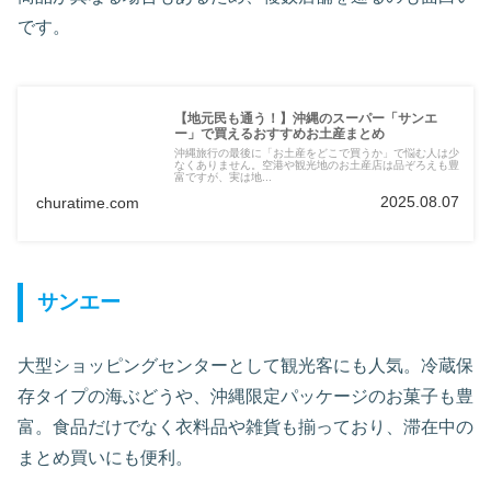
です。
【地元民も通う！】沖縄のスーパー「サンエ
ー」で買えるおすすめお土産まとめ
沖縄旅行の最後に「お土産をどこで買うか」で悩む人は少
なくありません。空港や観光地のお土産店は品ぞろえも豊
富ですが、実は地...
2025.08.07
churatime.com
サンエー
大型ショッピングセンターとして観光客にも人気。冷蔵保
存タイプの海ぶどうや、沖縄限定パッケージのお菓子も豊
富。食品だけでなく衣料品や雑貨も揃っており、滞在中の
まとめ買いにも便利。