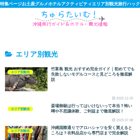
特集ページ
お土産
グルメ
ホテル
アクティビティ
エリア別観光
旅行ハック
エリア別観光
竹富島 観光 おすすめ完全ガイド｜初めてでも
エリア別観光
失敗しないモデルコースと見どころを徹底解
説
2025.12.20
斎場御嶽は行ってはいけないって本当？怖い
エリア別観光
噂や不思議体験、ご利益まで徹底解説！
2025.07.08
沖縄国際通りでアロハシャツを安く買えると
エリア別観光
ころは？衣料品店から専門店まで完全解説