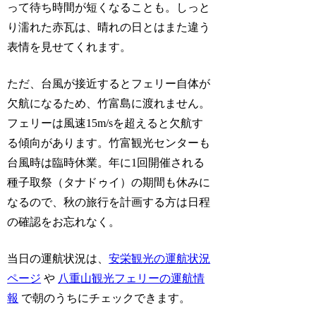
って待ち時間が短くなることも。しっと
り濡れた赤瓦は、晴れの日とはまた違う
表情を見せてくれます。
ただ、台風が接近するとフェリー自体が
欠航になるため、竹富島に渡れません。
フェリーは風速15m/sを超えると欠航す
る傾向があります。竹富観光センターも
台風時は臨時休業。年に1回開催される
種子取祭（タナドゥイ）の期間も休みに
なるので、秋の旅行を計画する方は日程
の確認をお忘れなく。
当日の運航状況は、
安栄観光の運航状況
ページ
や
八重山観光フェリーの運航情
報
で朝のうちにチェックできます。