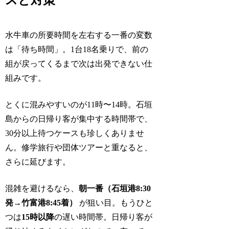
スと対策
水牛車の所要時間を左右する一番の変数
は「待ち時間」。1台18名乗りで、前の
組が戻ってくるまで次は出発できない仕
組みです。
とくに混みやすいのが11時〜14時。石垣
島からの日帰り客が集中する時間帯で、
30分以上待つケースも珍しくありませ
ん。修学旅行や団体ツアーと重なると、
さらに延びます。
混雑を避けるなら、
朝一番（石垣港8:30
発→竹富港8:45着）
が狙い目。もうひと
つは
15時以降
の遅い時間帯。日帰り客が