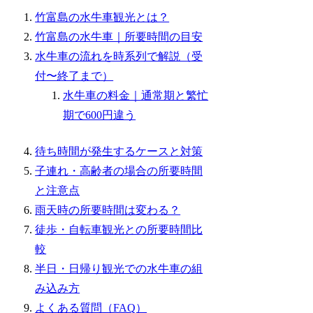
竹富島の水牛車観光とは？
竹富島の水牛車｜所要時間の目安
水牛車の流れを時系列で解説（受
付〜終了まで）
水牛車の料金｜通常期と繁忙
期で600円違う
待ち時間が発生するケースと対策
子連れ・高齢者の場合の所要時間
と注意点
雨天時の所要時間は変わる？
徒歩・自転車観光との所要時間比
較
半日・日帰り観光での水牛車の組
み込み方
よくある質問（FAQ）