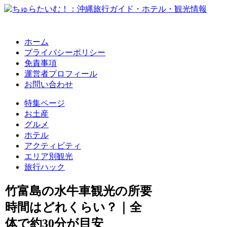
ホーム
プライバシーポリシー
免責事項
運営者プロフィール
お問い合わせ
特集ページ
お土産
グルメ
ホテル
アクティビティ
エリア別観光
旅行ハック
竹富島の水牛車観光の所要
時間はどれくらい？｜全
体で約30分が目安