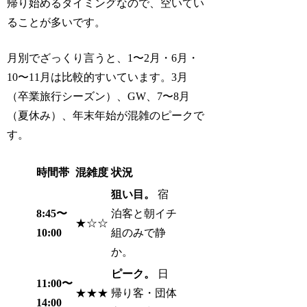
帰り始めるタイミングなので、空いてい
ることが多いです。
月別でざっくり言うと、1〜2月・6月・
10〜11月は比較的すいています。3月
（卒業旅行シーズン）、GW、7〜8月
（夏休み）、年末年始が混雑のピークで
す。
時間帯
混雑度
状況
狙い目。
宿
8:45〜
泊客と朝イチ
★☆☆
10:00
組のみで静
か。
ピーク。
日
11:00〜
★★★
帰り客・団体
14:00