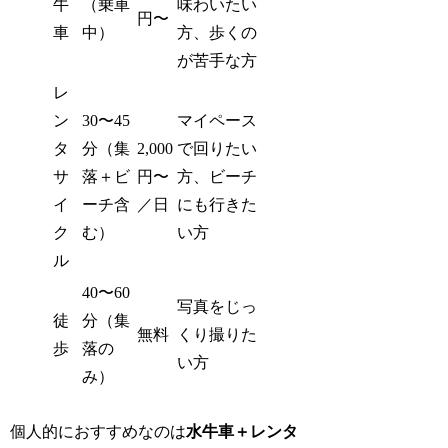
牛
（乗車
味わいたい
円〜
車
中）
方、歩くの
が苦手な方
レ
ン
30〜45
マイペース
タ
分（集
2,000
で回りたい
サ
落＋ビ
円〜
方、ビーチ
イ
ーチ含
／日
にも行きた
ク
む）
い方
ル
40〜60
写真をじっ
徒
分（集
無料
くり撮りた
歩
落の
い方
み）
個人的におすすめなのは
水牛車＋レンタ