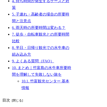
4.
待ち時間が発生するケースと対
策
5.
子連れ・高齢者の場合の所要時
間と注意点
6.
雨天時の所要時間は変わる？
7.
徒歩・自転車観光との所要時間
比較
8.
半日・日帰り観光での水牛車の
組み込み方
9.
よくある質問（FAQ）
10.
まとめ｜竹富島の水牛車所要時
間を理解して失敗しない旅を
10.1.
竹富観光センター 基本
情報
目次