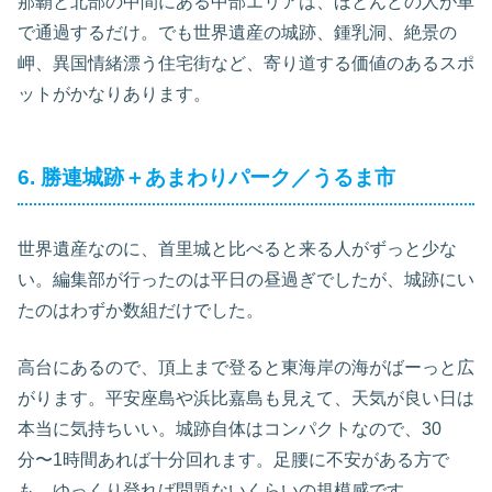
那覇と北部の中間にある中部エリアは、ほとんどの人が車
で通過するだけ。でも世界遺産の城跡、鍾乳洞、絶景の
岬、異国情緒漂う住宅街など、寄り道する価値のあるスポ
ットがかなりあります。
6. 勝連城跡＋あまわりパーク／うるま市
世界遺産なのに、首里城と比べると来る人がずっと少な
い。編集部が行ったのは平日の昼過ぎでしたが、城跡にい
たのはわずか数組だけでした。
高台にあるので、頂上まで登ると東海岸の海がばーっと広
がります。平安座島や浜比嘉島も見えて、天気が良い日は
本当に気持ちいい。城跡自体はコンパクトなので、30
分〜1時間あれば十分回れます。足腰に不安がある方で
も、ゆっくり登れば問題ないくらいの規模感です。