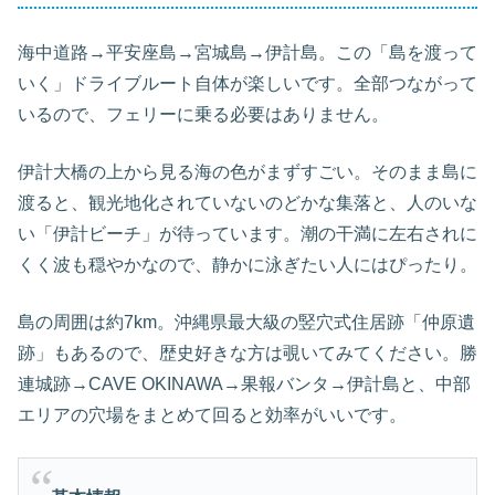
海中道路→平安座島→宮城島→伊計島。この「島を渡って
いく」ドライブルート自体が楽しいです。全部つながって
いるので、フェリーに乗る必要はありません。
伊計大橋の上から見る海の色がまずすごい。そのまま島に
渡ると、観光地化されていないのどかな集落と、人のいな
い「伊計ビーチ」が待っています。潮の干満に左右されに
くく波も穏やかなので、静かに泳ぎたい人にはぴったり。
島の周囲は約7km。沖縄県最大級の竪穴式住居跡「仲原遺
跡」もあるので、歴史好きな方は覗いてみてください。勝
連城跡→CAVE OKINAWA→果報バンタ→伊計島と、中部
エリアの穴場をまとめて回ると効率がいいです。