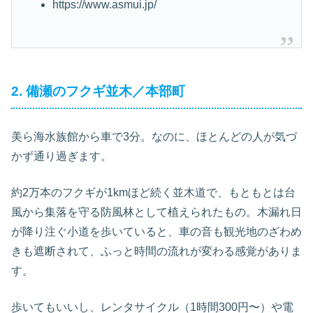
https://www.asmui.jp/
2. 備瀬のフクギ並木／本部町
美ら海水族館から車で3分。なのに、ほとんどの人が気づ
かず通り過ぎます。
約2万本のフクギが1kmほど続く並木道で、もともとは台
風から集落を守る防風林として植えられたもの。木漏れ日
が降り注ぐ小道を歩いていると、車の音も観光地のざわめ
きも遮断されて、ふっと時間の流れが変わる感覚がありま
す。
歩いてもいいし、レンタサイクル（1時間300円〜）や電