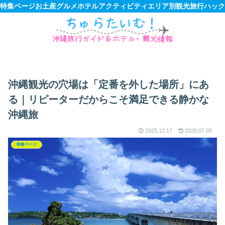
特集ページ
お土産
グルメ
ホテル
アクティビティ
エリア別観光
旅行ハック
沖縄観光の穴場は「定番を外した場所」にあ
る｜リピーターだからこそ満足できる静かな
沖縄旅
2025.12.17
2026.07.05
特集ページ