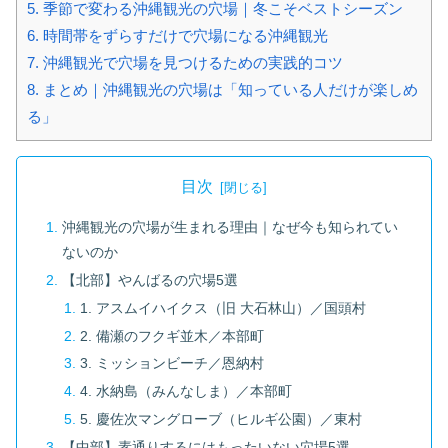
5.
季節で変わる沖縄観光の穴場｜冬こそベストシーズン
6.
時間帯をずらすだけで穴場になる沖縄観光
7.
沖縄観光で穴場を見つけるための実践的コツ
8.
まとめ｜沖縄観光の穴場は「知っている人だけが楽しめ
る」
目次
沖縄観光の穴場が生まれる理由｜なぜ今も知られてい
ないのか
【北部】やんばるの穴場5選
1. アスムイハイクス（旧 大石林山）／国頭村
2. 備瀬のフクギ並木／本部町
3. ミッションビーチ／恩納村
4. 水納島（みんなしま）／本部町
5. 慶佐次マングローブ（ヒルギ公園）／東村
【中部】素通りするにはもったいない穴場5選