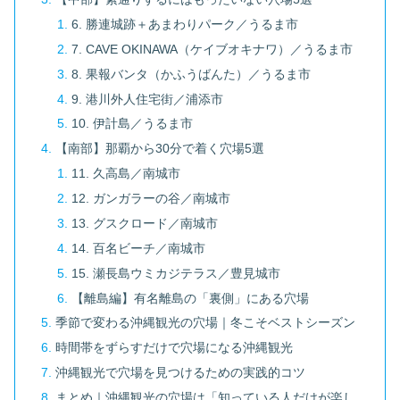
6. 勝連城跡＋あまわりパーク／うるま市
7. CAVE OKINAWA（ケイブオキナワ）／うるま市
8. 果報バンタ（かふうばんた）／うるま市
9. 港川外人住宅街／浦添市
10. 伊計島／うるま市
【南部】那覇から30分で着く穴場5選
11. 久高島／南城市
12. ガンガラーの谷／南城市
13. グスクロード／南城市
14. 百名ビーチ／南城市
15. 瀬長島ウミカジテラス／豊見城市
【離島編】有名離島の「裏側」にある穴場
季節で変わる沖縄観光の穴場｜冬こそベストシーズン
時間帯をずらすだけで穴場になる沖縄観光
沖縄観光で穴場を見つけるための実践的コツ
まとめ｜沖縄観光の穴場は「知っている人だけが楽し