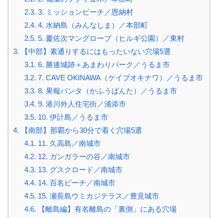
2.3.
3. ミッションビーチ／恩納村
2.4.
4. 水納島（みんなしま）／本部町
2.5.
5. 慶佐次マングローブ（ヒルギ公園）／東村
3.
【中部】素通りするにはもったいない穴場5選
3.1.
6. 勝連城跡＋あまわりパーク／うるま市
3.2.
7. CAVE OKINAWA（ケイブオキナワ）／うるま市
3.3.
8. 果報バンタ（かふうばんた）／うるま市
3.4.
9. 港川外人住宅街／浦添市
3.5.
10. 伊計島／うるま市
4.
【南部】那覇から30分で着く穴場5選
4.1.
11. 久高島／南城市
4.2.
12. ガンガラーの谷／南城市
4.3.
13. グスクロード／南城市
4.4.
14. 百名ビーチ／南城市
4.5.
15. 瀬長島ウミカジテラス／豊見城市
4.6.
【離島編】有名離島の「裏側」にある穴場