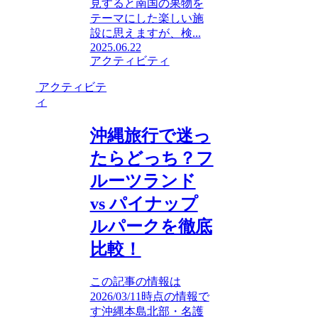
見すると南国の果物を
テーマにした楽しい施
設に思えますが、検...
2025.06.22
アクティビティ
アクティビテ
ィ
沖縄旅行で迷っ
たらどっち？フ
ルーツランド
vs パイナップ
ルパークを徹底
比較！
この記事の情報は
2026/03/11時点の情報で
す沖縄本島北部・名護