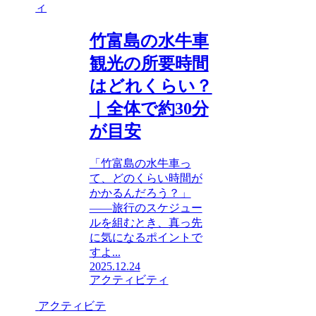
ィ
竹富島の水牛車
観光の所要時間
はどれくらい？
｜全体で約30分
が目安
「竹富島の水牛車っ
て、どのくらい時間が
かかるんだろう？」
――旅行のスケジュー
ルを組むとき、真っ先
に気になるポイントで
すよ...
2025.12.24
アクティビティ
アクティビテ