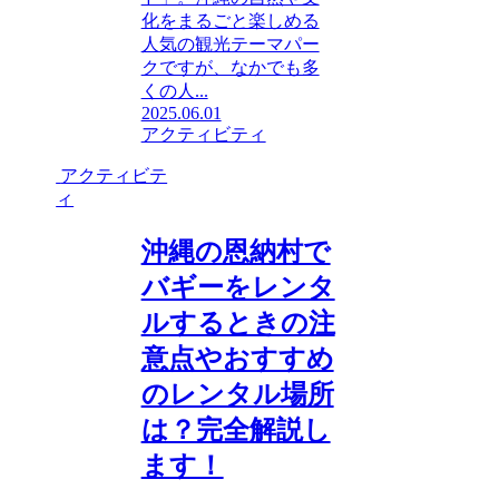
化をまるごと楽しめる
人気の観光テーマパー
クですが、なかでも多
くの人...
2025.06.01
アクティビティ
アクティビテ
ィ
沖縄の恩納村で
バギーをレンタ
ルするときの注
意点やおすすめ
のレンタル場所
は？完全解説し
ます！