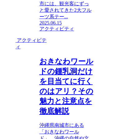
市には、観光客にずっ
と愛されてきた2大フル
ーツ系テー...
2025.06.15
アクティビティ
アクティビテ
ィ
おきなわワール
ドの鍾乳洞だけ
を目当てに行く
のはアリ？その
魅力と注意点を
徹底解説
沖縄県南城市にある
「おきなわワール
ド」。沖縄の自然や文