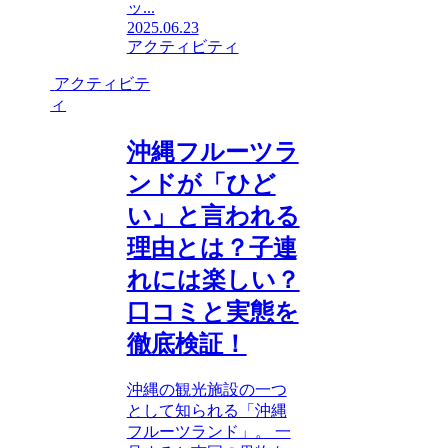
ッ...
2025.06.23
アクティビティ
アクティビテ
ィ
沖縄フルーツラ
ンドが「ひど
い」と言われる
理由とは？子連
れには楽しい？
口コミと実態を
徹底検証！
沖縄の観光施設の一つ
として知られる「沖縄
フルーツランド」。 一