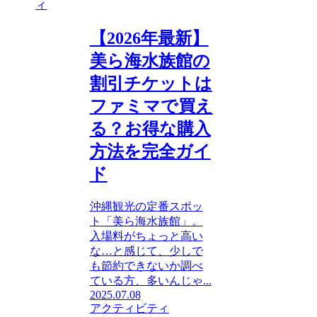
ィ
【2026年最新】
美ら海水族館の
割引チケットは
ファミマで買え
る？お得な購入
方法を完全ガイ
ド
沖縄観光の定番スポッ
ト「美ら海水族館」。
入場料がちょっと高い
な…と感じて、少しで
も節約できないか調べ
ている方、多いんじゃ...
2025.07.08
アクティビティ