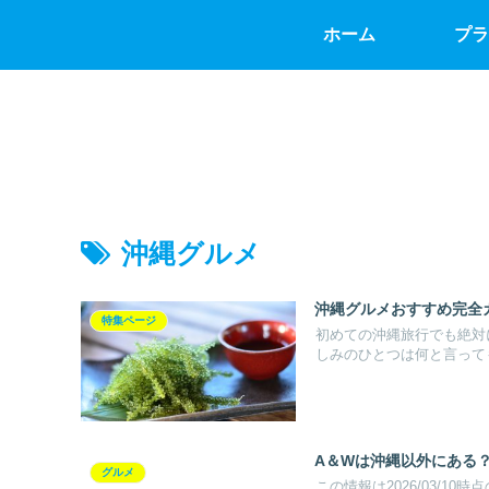
ホーム
プラ
沖縄グルメ
沖縄グルメおすすめ完全ガ
特集ページ
初めての沖縄旅行でも絶対
しみのひとつは何と言っても
A＆Wは沖縄以外にある
グルメ
この情報は2026/03/