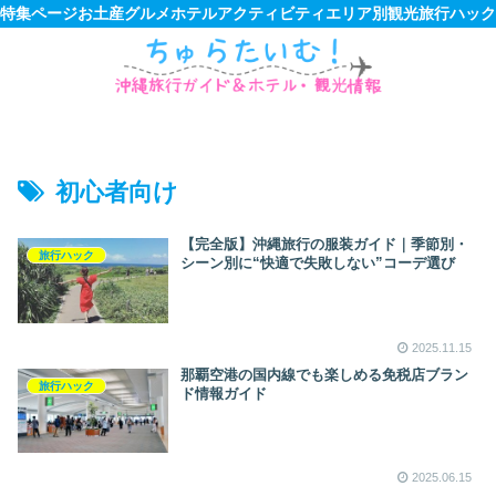
特集ページ
お土産
グルメ
ホテル
アクティビティ
エリア別観光
旅行ハック
初心者向け
【完全版】沖縄旅行の服装ガイド｜季節別・
旅行ハック
シーン別に“快適で失敗しない”コーデ選び
2025.11.15
那覇空港の国内線でも楽しめる免税店ブラン
旅行ハック
ド情報ガイド
2025.06.15